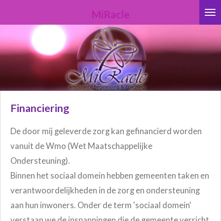
Ga
MiRacle
direct
naar
de
hoofdinhoud
Financiering
De door mij geleverde zorg kan gefinancierd worden
vanuit de Wmo (Wet Maatschappelijke
Ondersteuning).
Binnen het sociaal domein hebben gemeenten taken en
verantwoordelijkheden in de zorg en ondersteuning
aan hun inwoners. Onder de term 'sociaal domein'
verstaan we de inspanningen die de gemeente verricht